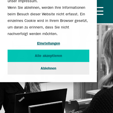
unser
Impressum
.
Wenn Sie ablehnen, werden Ihre Informationen
beim Besuch dieser Website nicht erfasst. Ein
einzelnes Cookie wird in Ihrem Browser gesetzt,
um daran zu erinnern, dass Sie nicht
Der
Kontaktlinsen
Kontaktlinsen-
Kontaktlinsen
Nach
Kontaktlinsen
Service
Kontaktli
nachverfolgt werden möchten.
10
Mediathek
Karriere
Über
erste
bei
Anpassung
bei
der
für
für
Früherkennung & Augencheck
Einstellungen
Besuch
verschiedenen
besonderen
Anpassung
spezielle
Kinder
Gründe
uns
Kosten
Qualitäts-Check
bei uns
Fehlsichtigkeiten
Lebenssituationen
Augen
Alle akzeptieren
Nachversorgung & Betreuung
Säuglinge und Kleinkinder
MWsmile
für
Standorte
Kurzsichtigkeit
Medikamente und Allergien
Nach Hornhaut-Chirurgie
Handhabung
Kinder und Jugendliche
FAQ
Historie
Ablehnen
Weitsichtigkeit
Schwangerschaft
Hornhautverletzungen
Pflegemittel
Myopie-Management
MÜLLER
Team
Hornhautverkrümmung
Trockene Augen
Iris-Defekte
Nachhaltigkeit
WELT
Orthokeratologie
Keratokonus
FAQ
Altersweitsichtigkeit
Keratoplastik
Achromatopsie
Sklerallinsen